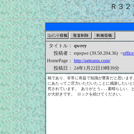
Ｒ３２
タイトル：
qwrey
投稿者：
eqeqwe (39.50.204.36)
<
offic
HomePage：
http://agteams.com/
投稿日：
24年1月22日19時39分
稿であり、非常に有益で知識が豊富だと思います。
にあたってご尽力いただいたことに感謝したいと
究されています。 ありがとう...素晴らしい、