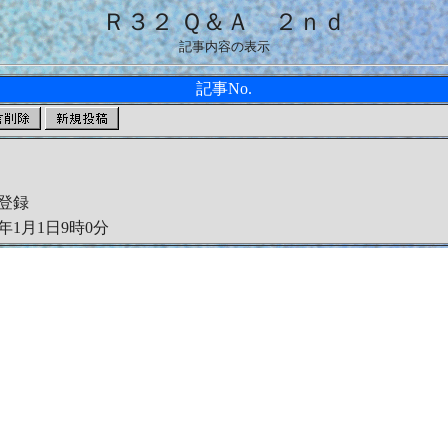
Ｒ３２ Ｑ＆Ａ ２ｎｄ
記事内容の表示
記事No.
登録
0年1月1日9時0分