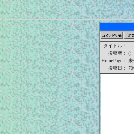
タイトル：
投稿者：
()
HomePage：
未
投稿日：
7