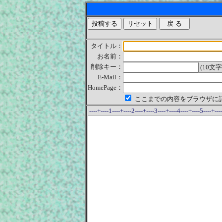
タイトル：
お名前：
削除キー：
(10文
E-Mail：
HomePage：
ここまでの内容をブラウザに記
----+----1----+----2----+----3----+----4----+----5----+---