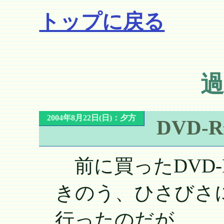
トップに戻る
過
2004年8月22日(日)：夕方
DVD-
前に買ったDVD-
きのう、ひさびさに
行ったのだが…