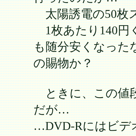
太陽誘電の50枚ス
1枚あたり140円
も随分安くなった
の賜物か？
ときに、この値段
だが…
…DVD-Rにはビ