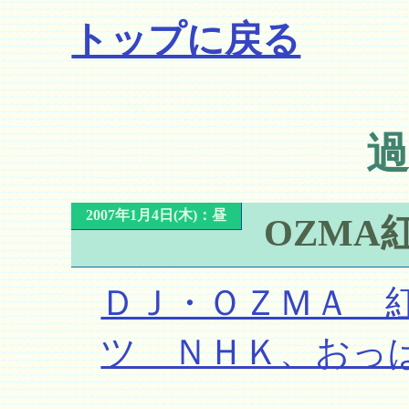
トップに戻る
過
2007年1月4日(木)：昼
OZMA
ＤＪ・ＯＺＭＡ 
ツ ＮＨＫ、おっ