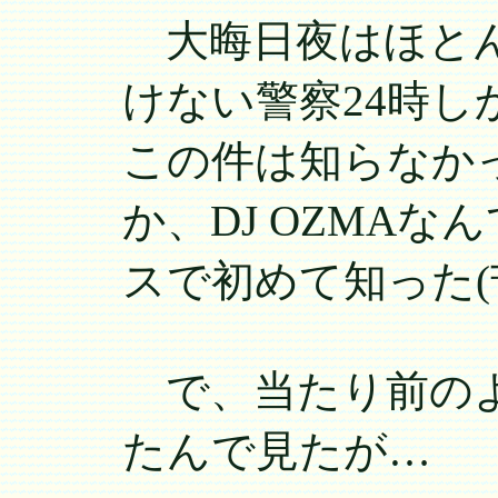
大晦日夜はほとん
けない警察24時
この件は知らなか
か、DJ OZMA
スで初めて知った(
で、当たり前のよう
たんで見たが…