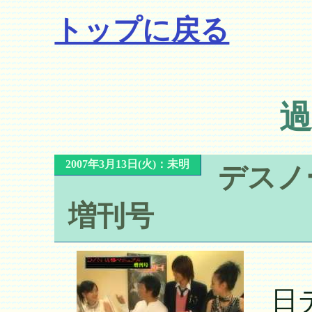
トップに戻る
過
2007年3月13日(火)：未明
デス
増刊号
日テ