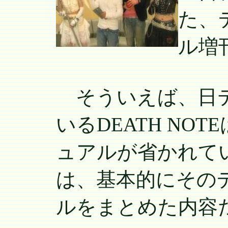
た、
ル増
そういえば、日テ
いるDEATH NO
ュアルが省かれて
は、基本的にその
ルをまとめた内容