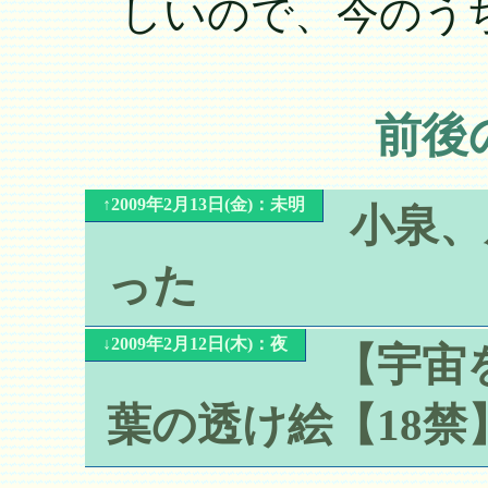
しいので、今のう
前後
↑2009年2月13日(金)：未明
小泉、
った
↓2009年2月12日(木)：夜
【宇宙
葉の透け絵【18禁