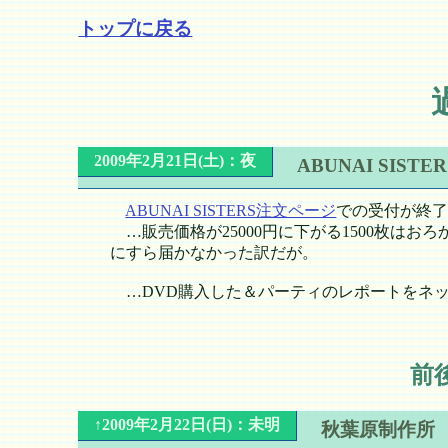
トップに戻る
2009年2月21日(土)：夜
ABUNAI SIST
ABUNAI SISTERS注文ページ
での受付が終了
…販売価格が25000円に下がる1500枚はお
にすら届かなかった訳だが。
…DVD購入した＆パーティのレポートをネ
前
↑2009年2月22日(日)：未明
秋葉原制作所