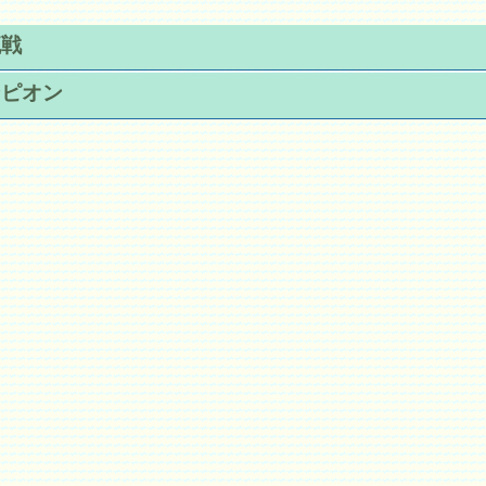
流戦
ンピオン