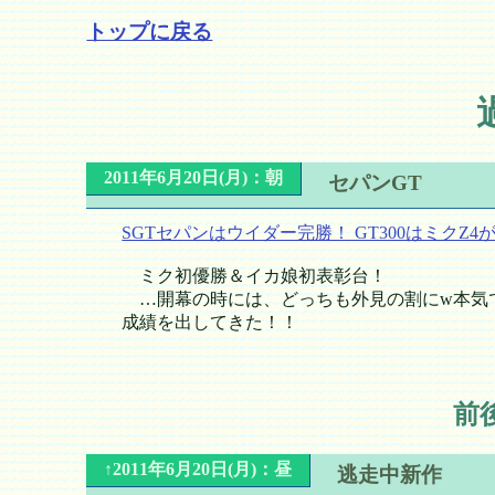
トップに戻る
2011年6月20日(月)：朝
セパンGT
SGTセパンはウイダー完勝！ GT300はミクZ4
ミク初優勝＆イカ娘初表彰台！
…開幕の時には、どっちも外見の割にw本気
成績を出してきた！！
前
↑2011年6月20日(月)：昼
逃走中新作