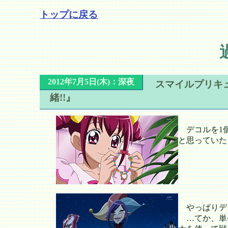
トップに戻る
2012年7月5日(木)：深夜
スマイルプリキ
緒!!』
デコルを1個
と思っていた
やっぱりデ
…てか、単