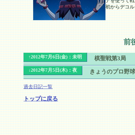
ナを使って戦
初からデコル
前
↑2012年7月6日(金)：未明
棋聖戦第3局
↓2012年7月5日(木)：夜
きょうのプロ野
過去日記一覧
トップに戻る