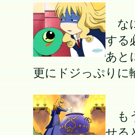
なに
する
あと
更にドジっぷりに
もう
せる