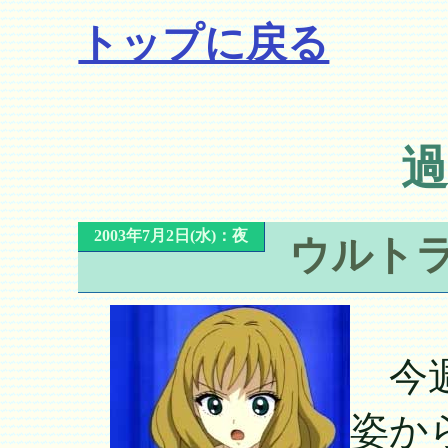
トップに戻る
過
2003年7月2日(水)：夜
ウルト
今週
姿か