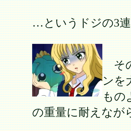
…というドジの3
その
ンを
もの
の重量に耐えなが