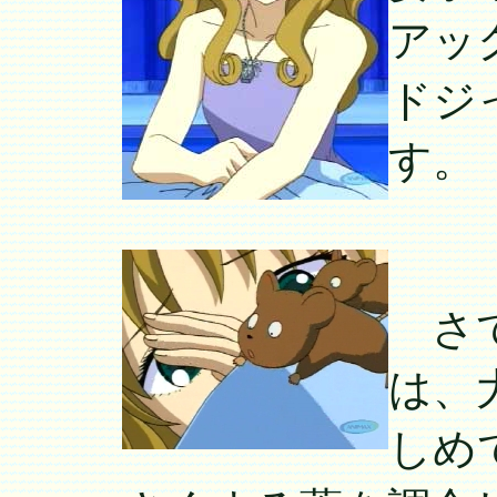
アッ
ドジ
す。
さて
は、
しめ