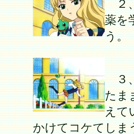
２、
薬を
う。
３、
たま
えて
かけてコケてしま