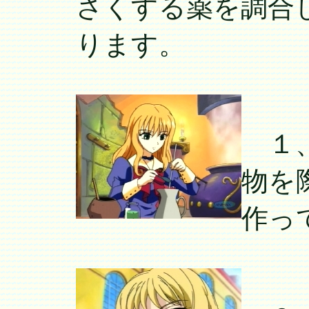
さくする薬を調合
ります。
１、
物を
作っ