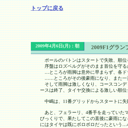
トップに戻る
2009年4月6日(月)：朝
2009F1グ
ポールのバトンはスタートで失敗、順位を
序盤はロズベルグがそのまま首位を守る
…ところが雨脚は意外に早まらず、各ド
……ところがその後豪雨になり、また一
そして雨脚は激しくなり、コースコンディ
ースは終了、タイヤ交換による激しい順位
中嶋は、11番グリッドからスタートに失
あと、フェラーリ、4番手を走っていたマ
びっくりで、果たしてこの直後に豪雨にな
にはタイヤは既にボロボロだったという…