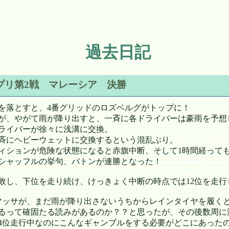
過去日記
ランプリ第2戦 マレーシア 決勝
落とすと、4番グリッドのロズベルグがトップに！
が、やがて雨が降り出すと、一斉に各ドライバーは豪雨を予想
ライバーが徐々に浅溝に交換。
斉にヘビーウェットに交換するという混乱ぶり。
ションが危険な状態になると赤旗中断、そして1時間経っても
シャッフルの挙句、バトンが連勝となった！
敗し、下位を走り続け、けっきょく中断の時点では12位を走行
ッサが、まだ雨が降り出さないうちからレインタイヤを履く
るって確固たる読みがあるのか？？と思ったが、その後数周に
4位走行中なのにこんなギャンブルをする必要がどこにあった