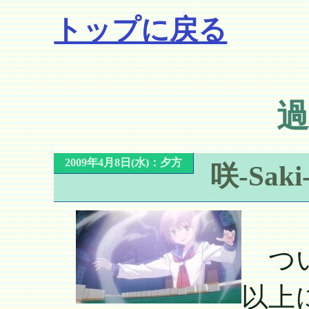
トップに戻る
過
2009年4月8日(水)：夕方
咲-Sak
つい
以上