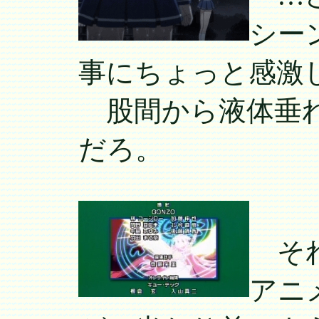
シー
事にちょっと感激
股間から液体垂れ
だろ。
それ
アニ