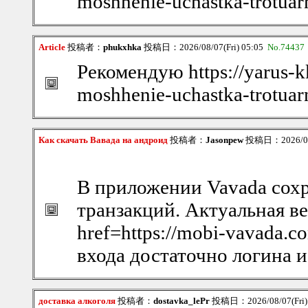
moshhenie-uchastka-trotuarn
Article
投稿者：
phukxhka
投稿日：2026/08/07(Fri) 05:05
No.74437
Рекомендую https://yarus-kk
moshhenie-uchastka-trotuarn
Как скачать Вавада на андроид
投稿者：
Jasonpew
投稿日：2026/08/
В приложении Vavada сохр
транзакций. Актуальная ве
href=https://mobi-vavada.
входа достаточно логина и
доставка алкоголя
投稿者：
dostavka_lePr
投稿日：2026/08/07(Fri)