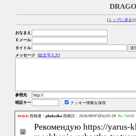
DRAGO
[
トップに戻る
] [
おなまえ
Ｅメール
タイトル
メッセージ
[
絵文字入力
]
参照先
暗証キー
クッキー情報を保存
Article
投稿者：
phukzdka
投稿日：2026/08/07(Fri) 05:29
No.74438
Рекомендую https://yarus-kk