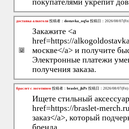
покупателями укрепит дов
доставка алкоголя
投稿者：
dostavka_oqSa
投稿日：2026/08/07(Fri
Закажите <a
href=https://alkogoldostav
москве</a> и получите бы
Электронные платежи уме
получения заказа.
браслет с логотипом
投稿者：
braslet_jkPr
投稿日：2026/08/07(Fri)
Ищете стильный аксессуар
href=https://braslet-merch
заказ</a>, который подче
бренда.