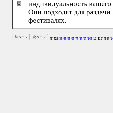
индивидуальность вашего 
Они подходят для раздачи
фестивалях.
[
1
]
[2]
[
3
] [
4
] [
5
] [
6
] [
7
] [
8
] [
9
] [
10
] [
11
] [
12
] [
13
] [
1