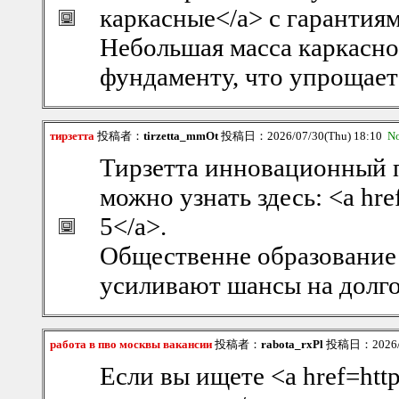
каркасные</a> с гарантиям
Небольшая масса каркасно
фундаменту, что упрощает 
тирзетта
投稿者：
tirzetta_mmOt
投稿日：2026/07/30(Thu) 18:10
N
Тирзетта инновационный п
можно узнать здесь: <a href
5</a>.
Общественне образование
усиливают шансы на долг
работа в пво москвы вакансии
投稿者：
rabota_rxPl
投稿日：2026/07
Если вы ищете <a href=http