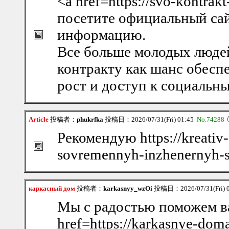
<a href=https://svo-kontrak
посетите официальный са
информацию.
Все больше молодых люде
контракту как шанс обеспе
рост и доступ к социальн
Article
投稿者：
phukrfka
投稿日：2026/07/31(Fri) 01:45
No.74288
Рекомендую https://kreativ-
sovremennyh-inzhenernyh-s
каркасный дом
投稿者：
karkasnyy_wzOi
投稿日：2026/07/31(Fri) 
Мы с радостью поможем в
href=https://karkasnye-do