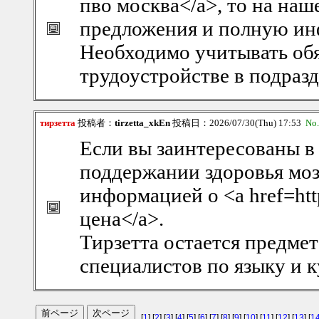
пво москва</a>, то на наш
предложения и полную и
Необходимо учитывать обя
трудоустройстве в подраз
тирзетта
投稿者：
tirzetta_xkEn
投稿日：2026/07/30(Thu) 17:53
No
Если вы заинтересованы 
поддержании здоровья моз
информацией о <a href=http
цена</a>.
Тирзетта остается предмет
специалистов по языку и к
[
1
] [
2
] [
3
] [
4
] [
5
] [
6
] [
7
] [
8
] [
9
] [
10
] [
11
] [
12
] [
13
] [
1