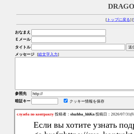
DRAGO
[
トップに戻る
] [
おなまえ
Ｅメール
タイトル
メッセージ
[
絵文字入力
]
参照先
暗証キー
クッキー情報を保存
служба по контракту
投稿者：
sluzhba_hhKn
投稿日：2026/07/31(Fri
Если вы хотите узнать по