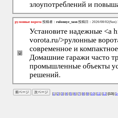
злоупотреблений и повыша
рулонные ворота
投稿者：
rulonnye_tasn
投稿日：2026/08/02(Sun) 
Установите надежные <a hr
vorota.ru/>рулонные ворот
современное и компактное
Домашние гаражи часто тр
промышленные объекты ус
решений.
[
1
] [
2
] [
3
] [
4
] [
5
] [
6
] [
7
] [
8
] [
9
] [
10
] [
11
] [
12
]
[13]
[
1