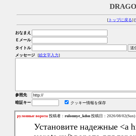
DRAGO
[
トップに戻る
] [
おなまえ
Ｅメール
タイトル
メッセージ
[
絵文字入力
]
参照先
暗証キー
クッキー情報を保存
рулонные ворота
投稿者：
rulonnye_kdsn
投稿日：2026/08/02(Sun)
Установите надежные <a hr