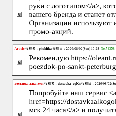
руки с логотипом</a>, ко
вашего бренда и станет о
Организации используют и
промо-акций.
Article
投稿者：
phuklfka
投稿日：2026/08/02(Sun) 19:28
No.74358
Рекомендую https://oleant.
poezdok-po-sankt-peterburg
доставка алкоголя
投稿者：
dostavka_cqKn
投稿日：2026/08/02(Sun
Попробуйте наш сервис <
href=https://dostavkaalkog
мск 24 часа</a> и получи