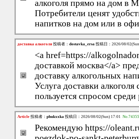
алкоголя прямо на дом в М
Потребители ценят удобст
напитков на дом или в офи
доставка алкоголя
投稿者：
dostavka_ersa
投稿日：2026/08/02(Sun
<a href=https://alkogolnad
доставкой москва</a> пре
доставку алкогольных нап
Услуга доставки алкоголя 
пользуется спросом среди
Article
投稿者：
phukxxka
投稿日：2026/08/02(Sun) 17:01
No.7435
Рекомендую https://oleant.
poezdok-po-sankt-peterburg