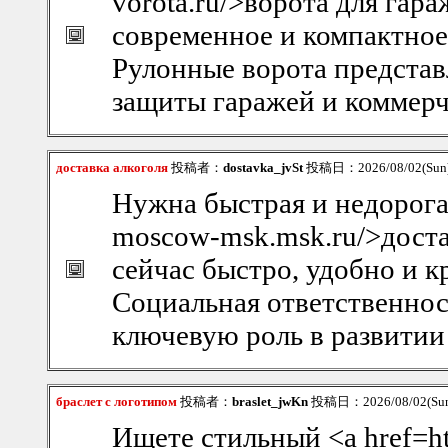
vorota.ru/>ворота для гар
современное и компактное
Рулонные ворота представ
защиты гаражей и коммерч
доставка алкоголя
投稿者：
dostavka_jvSt
投稿日：2026/08/02(Sun)
Нужна быстрая и недорогая 
moscow-msk.msk.ru/>доста
сейчас быстро, удобно и к
Социальная ответственнос
ключевую роль в развитии
браслет с логотипом
投稿者：
braslet_jwKn
投稿日：2026/08/02(Sun
Ищете стильный <a href=htt